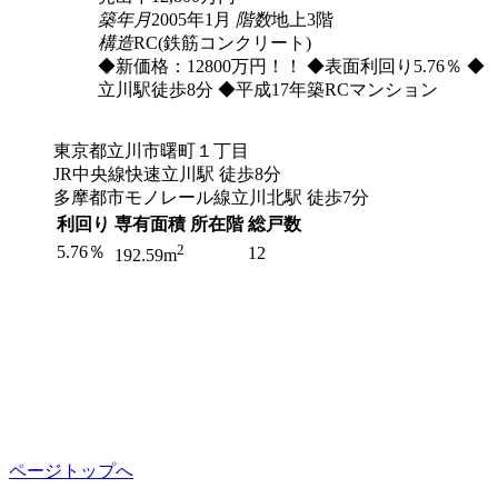
築年月
2005年1月
階数
地上3階
構造
RC(鉄筋コンクリート)
◆新価格：12800万円！！ ◆表面利回り5.76％ ◆
立川駅徒歩8分 ◆平成17年築RCマンション
東京都立川市曙町１丁目
JR中央線快速立川駅 徒歩8分
多摩都市モノレール線立川北駅 徒歩7分
利回り
専有面積
所在階
総戸数
2
5.76％
12
192.59m
ページトップへ