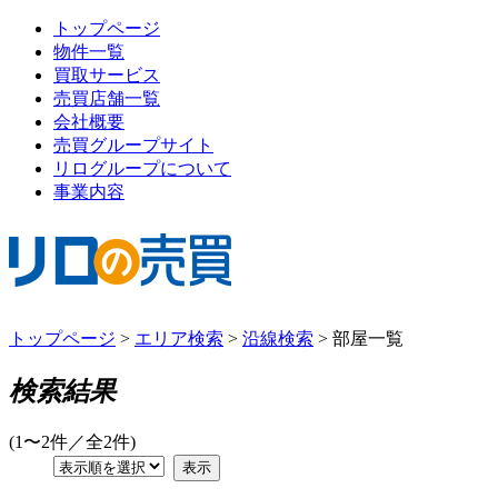
トップページ
物件一覧
買取サービス
売買店舗一覧
会社概要
売買グループサイト
リログループについて
事業内容
トップページ
>
エリア検索
>
沿線検索
>
部屋一覧
検索結果
(1〜2件／全2件)