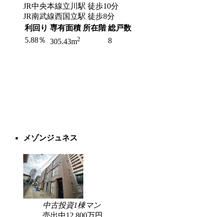
JR中央本線立川駅 徒歩10分
JR南武線西国立駅 徒歩8分
利回り
専有面積
所在階
総戸数
2
5.88％
8
305.43m
メゾンジュネス
中古
投資
1棟マン
売出中
12,800
万円