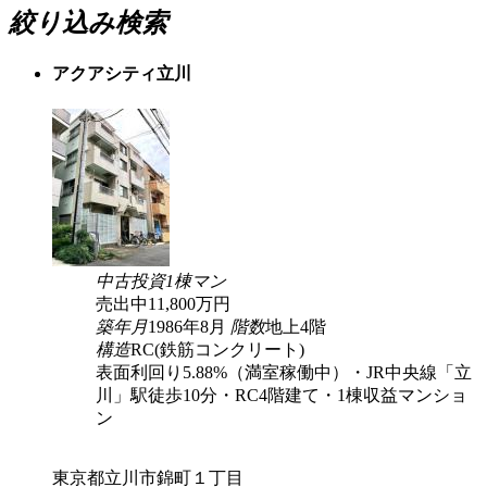
絞り込み検索
アクアシティ立川
中古
投資
1棟マン
売出中
11,800
万円
築年月
1986年8月
階数
地上4階
構造
RC(鉄筋コンクリート)
表面利回り5.88%（満室稼働中）・JR中央線「立
川」駅徒歩10分・RC4階建て・1棟収益マンショ
ン
東京都立川市錦町１丁目