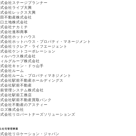
株式会社ステージプランナー
株式会社ライブ大興
株式会社レックス大興
吉田不動産株式会社
川口土地株式会社
株式会社ナカミチ
株式会社進和商事
株式会社ホットハウス
株式会社ホットハウス・プロパティ・マネージメント
株式会社リクレア・ライフエージェント
株式会社ケントコーポレーション
ウィルハウス株式会社
ウィルグループ株式会社
株式会社キャン・ドゥ山手
株式会社ルーム
株式会社ルーム・プロパティマネジメント
株式会社駅前不動産ホールディングス
株式会社駅前不動産
駅前管理システム株式会社
株式会社駅前工務店
株式会社駅前不動産買取バンク
株式会社不動産のアスティー
プロズ株式会社
株式会社リロパートナーズソリューションズ
上社宅管理事業
株式会社リロケーション・ジャパン