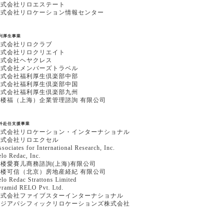
株式会社リロエステート
株式会社リロケーション情報センター
利厚生事業
株式会社リロクラブ
株式会社リロクリエイト
株式会社ヘヤクレス
株式会社メンバーズトラベル
株式会社福利厚生倶楽部中部
株式会社福利厚生倶楽部中国
株式会社福利厚生倶楽部九州
利楼福（上海）企業管理諮詢 有限公司
外赴任支援事業
株式会社リロケーション・インターナショナル
株式会社リロエクセル
sociates for International Research, Inc.
lo Redac, Inc.
利楼愛賽儿商務諮詢(上海)有限公司
利楼可信（北京）房地産経紀 有限公司
lo Redac Strattons Limited
yramid RELO Pvt. Ltd.
株式会社ファイブスターインターナショナル
アジアパシフィックリロケーションズ株式会社