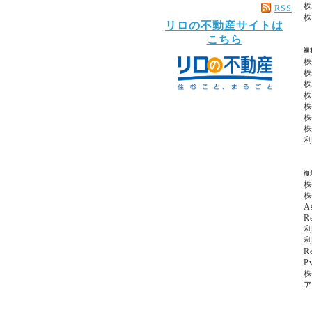
RSS
リロの不動産サイトは
こちら
福
海
As
Re
Re
P