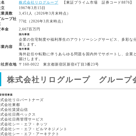
社名
株式会社リログループ
【東証プライム市場 証券コード8876】
設立
1967年3月15日
従業員数
3,451人（2026年3月末時点）
グループ社
77社（2026年3月末時点）
数
資本金
2,667百万円
国内事業
企業の住宅制度や福利厚生のアウトソーシングサービス、多彩な
案します。
事業内容
海外事業
海外赴任や転勤に伴うあらゆる問題を国内外でサポートし、企業
届けします。
本社所在地
〒160-0022 東京都新宿区新宿4丁目3番23号
株式会社リログループ グループ
貸管理事業
株式会社リロパートナーズ
株式会社東都
株式会社賃貸山信
株式会社日商ベックス
株式会社日商管理サービス
株式会社シー・エフ・ネッツ
株式会社シー・エフ・ビルマネジメント
株式会社シー・エフ・アーキテクト