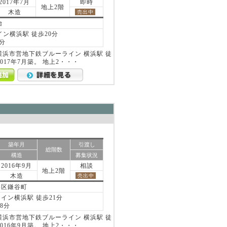
2017年7月
即時
地上2階
木造
売出中
台
ン横浜駅 徒歩20分
分
浜市営地下鉄ブルーライン 横浜駅 徒
2017年7月築。 地上2・・・
詳細を見る
築年月
引渡し
総階数
構造
募集状況
2016年9月
相談
地上2階
木造
売出中
谷区鎌谷町
イン横浜駅 徒歩21分
8分
浜市営地下鉄ブルーライン 横浜駅 徒
2016年9月築。 地上2・・・