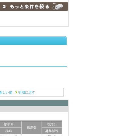
新しい順
初期に戻す
築年月
引渡し
総階数
構造
募集状況