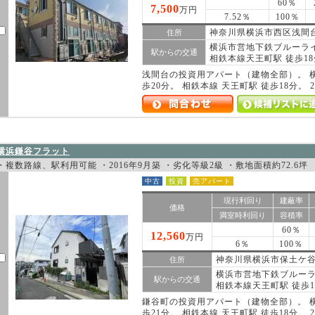
60％
7,500
万円
7.52％
100％
神奈川県横浜市西区浅間
住所
横浜市営地下鉄ブルーライ
駅からの交通
相鉄本線天王町駅 徒歩18
浅間台の投資用アパート（建物全部）。 横
歩20分。 相鉄本線 天王町駅 徒歩18分。 
問合わせする
候補リストに追加
横浜鎌谷フラット
・複数路線、駅利用可能 ・2016年9月築 ・劣化等級2級 ・敷地面積約72.6坪
中古
投資
売アパート
現行利回り
建蔽率
価格
満室時利回り
容積率
60％
12,560
万円
6％
100％
神奈川県横浜市保土ケ
住所
横浜市営地下鉄ブルーラ
駅からの交通
相鉄本線天王町駅 徒歩1
鎌谷町の投資用アパート（建物全部）。 横
歩21分。 相鉄本線 天王町駅 徒歩18分。 