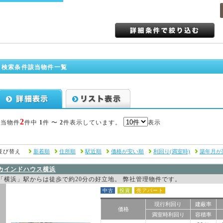
検索条件該当物件一覧
2
該当物件
件中
1
件 〜
2
件表示しています。
表示
並び替え
新着順
住所順
駅近順
価格が安い順
利回り(満室時)
築年月が
カインドハウス横浜
「横浜」駅からは徒歩で約20分の好立地。 弊社管理物件です。
中古
投資
売アパート
現行利回り
建蔽率
価格
満室時利回り
容積率