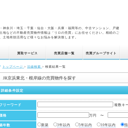
・神奈川・埼玉・千葉・仙台・大阪・兵庫・福岡等の、中古マンション、戸建
土地などの不動産売買物件情報は「リロの売買」にお任せください。相続のご
、土地有効活用など様々なお悩みを解決致します。
買取サービス
売買店舗一覧
売買グループサイト
トップページ
>
沿線検索
>
検索結果一覧
JR京浜東北・根岸線の売買物件を探す
詳細条件設定
複数キ
フリーワード
万円 〜
価格
新築
3年以内
5年以内
10年以内
指
築年数