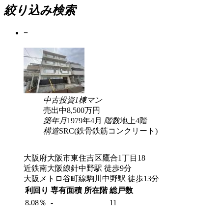
絞り込み検索
−
中古
投資
1棟マン
売出中
8,500
万円
築年月
1979年4月
階数
地上4階
構造
SRC(鉄骨鉄筋コンクリート)
大阪府大阪市東住吉区鷹合1丁目18
近鉄南大阪線針中野駅 徒歩9分
大阪メトロ谷町線駒川中野駅 徒歩13分
利回り
専有面積
所在階
総戸数
8.08％
-
11