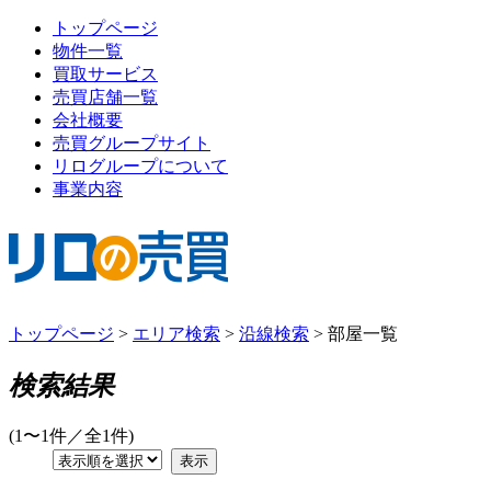
トップページ
物件一覧
買取サービス
売買店舗一覧
会社概要
売買グループサイト
リログループについて
事業内容
トップページ
>
エリア検索
>
沿線検索
>
部屋一覧
検索結果
(1〜1件／全1件)