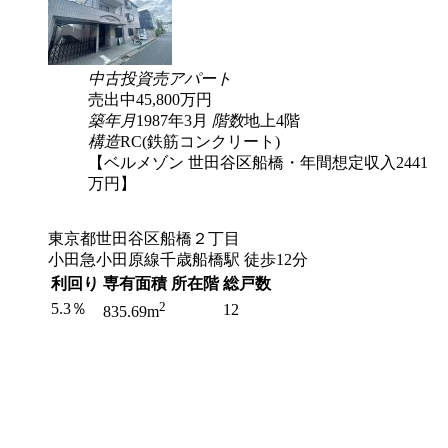
中古
投資
売アパート
売出中
45,800
万円
築年月
1987年3月
階数
地上4階
構造
RC(鉄筋コンクリート)
【ベルメゾン 世田谷区船橋・年間想定収入2441
万円】
東京都世田谷区船橋２丁目
小田急小田原線千歳船橋駅 徒歩12分
利回り
専有面積
所在階
総戸数
2
5.3％
12
835.69m