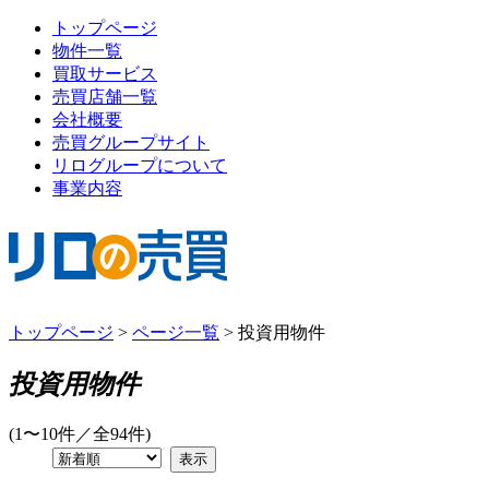
トップページ
物件一覧
買取サービス
売買店舗一覧
会社概要
売買グループサイト
リログループについて
事業内容
トップページ
>
ページ一覧
>
投資用物件
投資用物件
(1〜10件／全94件)