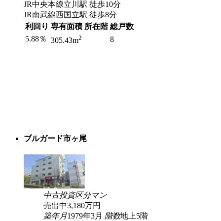
JR中央本線立川駅 徒歩10分
JR南武線西国立駅 徒歩8分
利回り
専有面積
所在階
総戸数
2
5.88％
8
305.43m
ブルガード市ヶ尾
中古
投資
区分マン
売出中
3,180
万円
築年月
1979年3月
階数
地上5階