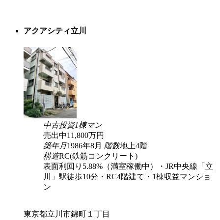
アクアシティ立川
中古
投資
1棟マン
売出中
11,800
万円
築年月
1986年8月
階数
地上4階
構造
RC(鉄筋コンクリート)
表面利回り5.88%（満室稼働中）・JR中央線「立
川」駅徒歩10分・RC4階建て・1棟収益マンショ
ン
東京都立川市錦町１丁目