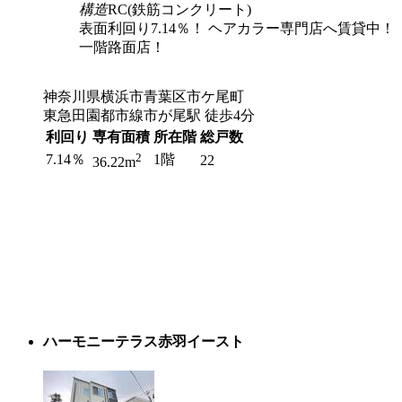
構造
RC(鉄筋コンクリート)
表面利回り7.14％！ ヘアカラー専門店へ賃貸中！
一階路面店！
神奈川県横浜市青葉区市ケ尾町
東急田園都市線市が尾駅 徒歩4分
利回り
専有面積
所在階
総戸数
2
7.14％
1階
22
36.22m
ハーモニーテラス赤羽イースト