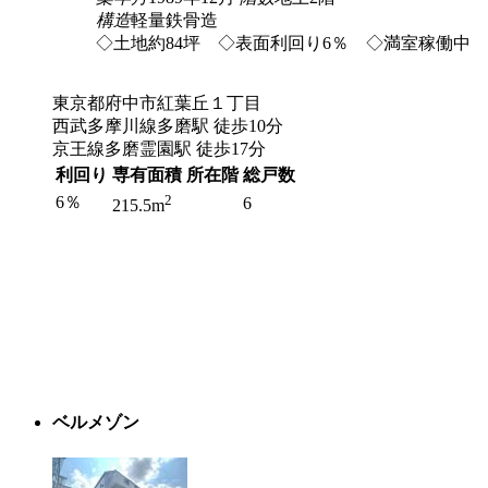
構造
軽量鉄骨造
◇土地約84坪 ◇表面利回り6％ ◇満室稼働中
東京都府中市紅葉丘１丁目
西武多摩川線多磨駅 徒歩10分
京王線多磨霊園駅 徒歩17分
利回り
専有面積
所在階
総戸数
2
6％
6
215.5m
ベルメゾン