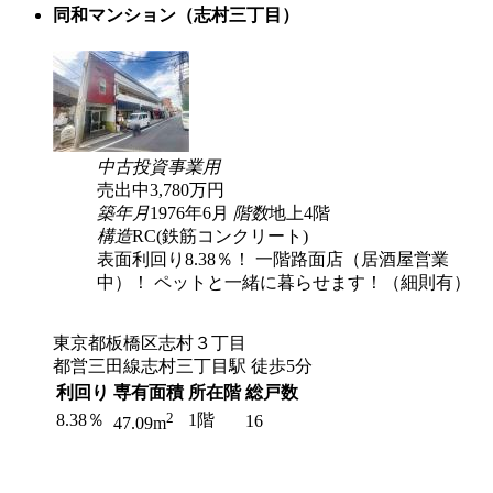
同和マンション（志村三丁目）
中古
投資
事業用
売出中
3,780
万円
築年月
1976年6月
階数
地上4階
構造
RC(鉄筋コンクリート)
表面利回り8.38％！ 一階路面店（居酒屋営業
中）！ ペットと一緒に暮らせます！（細則有）
東京都板橋区志村３丁目
都営三田線志村三丁目駅 徒歩5分
利回り
専有面積
所在階
総戸数
2
8.38％
1階
16
47.09m