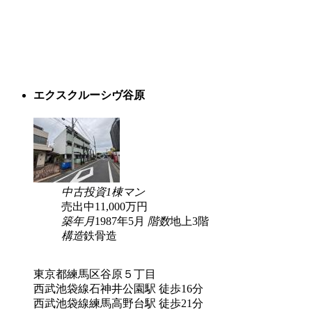
エクスクルーシヴ谷原
中古
投資
1棟マン
売出中
11,000
万円
築年月
1987年5月
階数
地上3階
構造
鉄骨造
東京都練馬区谷原５丁目
西武池袋線石神井公園駅 徒歩16分
西武池袋線練馬高野台駅 徒歩21分