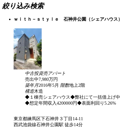
絞り込み検索
ｗｉｔｈ－ｓｔｙｌｅ 石神井公園（シェアハウス）
中古
投資
売アパート
売出中
7,980
万円
築年月
2016年5月
階数
地上2階
構造
木造
◆１棟売シェアハウス◆弊社にて一括借上げ中
◆想定年間収入4200000円◆表面利回り5.26%
東京都練馬区下石神井３丁目14-11
西武池袋線石神井公園駅 徒歩14分