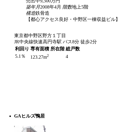
売出中
9,500
万円
築年月
2008年4月
階数
地上5階
構造
鉄骨造
【都心アクセス良好・中野区一棟収益ビル】
東京都中野区野方１丁目
JR中央線快速高円寺駅 バス8分 徒歩2分
利回り
専有面積
所在階
総戸数
2
5.1％
4
123.27m
GAヒルズ鴨居