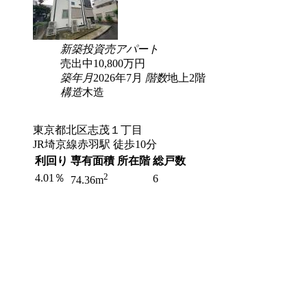
新築
投資
売アパート
売出中
10,800
万円
築年月
2026年7月
階数
地上2階
構造
木造
東京都北区志茂１丁目
JR埼京線赤羽駅 徒歩10分
利回り
専有面積
所在階
総戸数
2
4.01％
6
74.36m