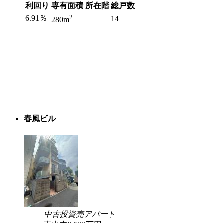
利回り
専有面積
所在階
総戸数
2
6.91％
14
280m
春風ビル
中古
投資
売アパート