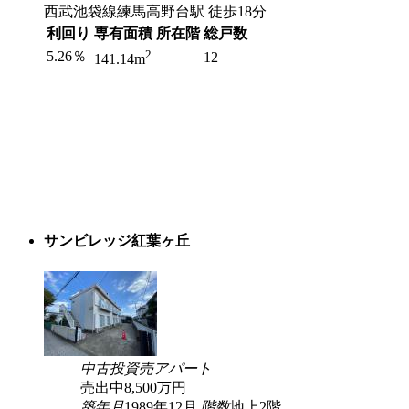
西武池袋線練馬高野台駅 徒歩18分
利回り
専有面積
所在階
総戸数
2
5.26％
12
141.14m
サンビレッジ紅葉ヶ丘
中古
投資
売アパート
売出中
8,500
万円
築年月
1989年12月
階数
地上2階