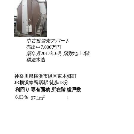
中古
投資
売アパート
売出中
7,000
万円
築年月
2017年6月
階数
地上2階
構造
木造
神奈川県横浜市緑区東本郷町
JR横浜線鴨居駅 徒歩18分
利回り
専有面積
所在階
総戸数
2
6.03％
1
97.1m